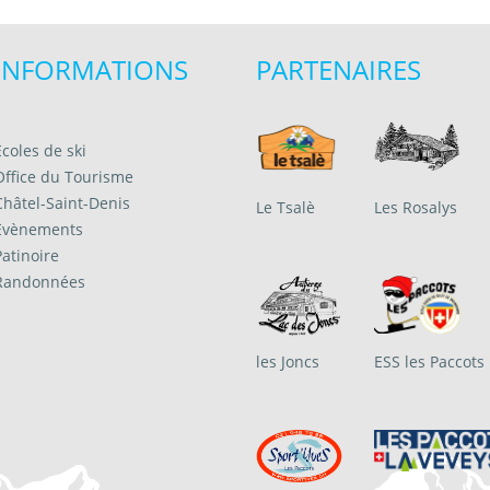
INFORMATIONS
PARTENAIRES
Ecoles de ski
Office du Tourisme
Châtel-Saint-Denis
Le Tsalè
Les Rosalys
Evènements
Patinoire
Randonnées
les Joncs
ESS les Paccots