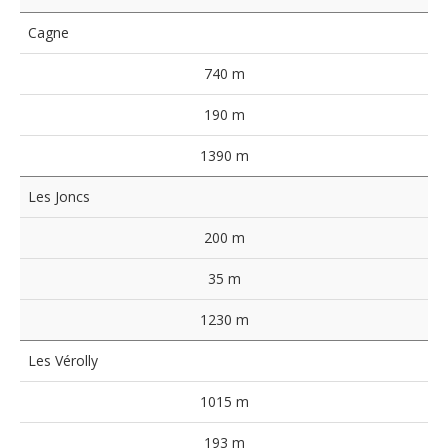
Cagne
740 m
190 m
1390 m
Les Joncs
200 m
35 m
1230 m
Les Vérolly
1015 m
193 m