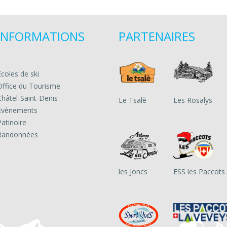
INFORMATIONS
PARTENAIRES
Ecoles de ski
Office du Tourisme
Châtel-Saint-Denis
Le Tsalè
Les Rosalys
Evènements
Patinoire
Randonnées
les Joncs
ESS les Paccots