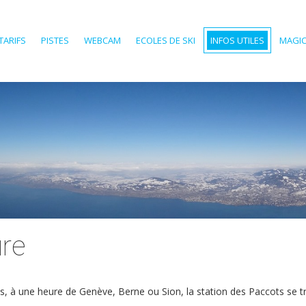
TARIFS
PISTES
WEBCAM
ECOLES DE SKI
INFOS UTILES
MAGIC
ure
es, à une heure de Genève, Berne ou Sion, la station des Paccots se t