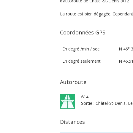
d’autoroute de Châtel-St-Denis (A12).
La route est bien dégagée. Cependant
Coordonnées GPS
En degré /min / sec
N 46° 3
En degré seulement
N 46.5
Autoroute
A12
Sortie : Châtel-St-Denis, L
Distances