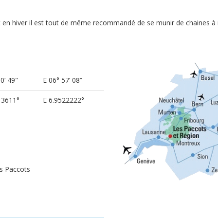
 en hiver il est tout de même recommandé de se munir de chaines à 
0‘ 49"
E 06° 57’ 08’’
13611°
E 6.9522222°
es Paccots