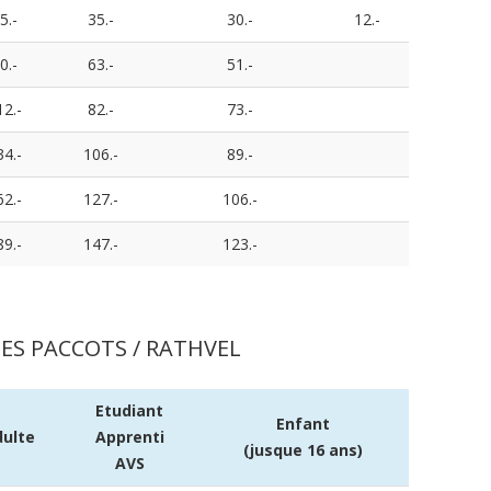
5.-
35.-
30.-
12.-
0.-
63.-
51.-
12.-
82.-
73.-
34.-
106.-
89.-
62.-
127.-
106.-
89.-
147.-
123.-
ES PACCOTS / RATHVEL
Etudiant
Enfant
ulte
Apprenti
(jusque 16 ans)
AVS