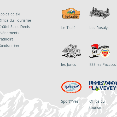
Ecoles de ski
Office du Tourisme
Châtel-Saint-Denis
Le Tsalè
Les Rosalys
Evènements
Patinoire
Randonnées
les Joncs
ESS les Paccots
Sport’Yves
Office du
tourisme