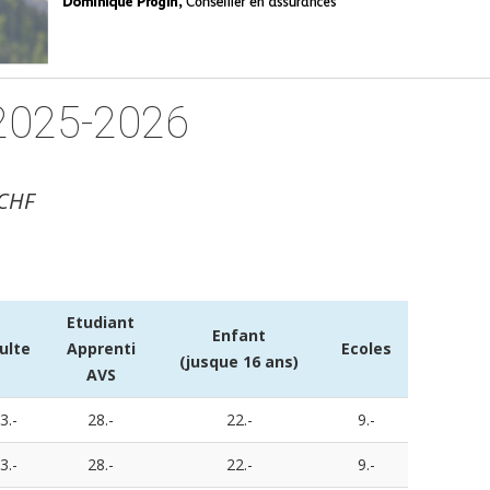
 2025-2026
 CHF
Etudiant
Enfant
ulte
Apprenti
Ecoles
(jusque 16 ans)
AVS
3.-
28.-
22.-
9.-
3.-
28.-
22.-
9.-